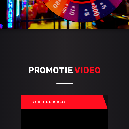
PROMOTIE
VIDEO
YOUTUBE VIDEO