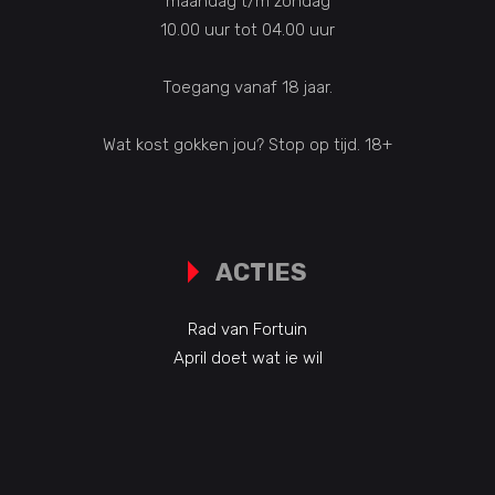
maandag t/m zondag
10.00 uur tot 04.00 uur
Toegang vanaf 18 jaar.
Wat kost gokken jou? Stop op tijd. 18+
ACTIES
Rad van Fortuin
April doet wat ie wil