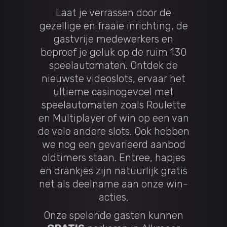
Laat je verrassen door de
gezellige en fraaie inrichting, de
gastvrije medewerkers en
beproef je geluk op de ruim 130
speelautomaten. Ontdek de
nieuwste videoslots, ervaar het
ultieme casinogevoel met
speelautomaten zoals Roulette
en Multiplayer of win op een van
de vele andere slots. Ook hebben
we nog een gevarieerd aanbod
oldtimers staan. Entree, hapjes
en drankjes zijn natuurlijk gratis
net als deelname aan onze win-
acties.
Onze spelende gasten kunnen