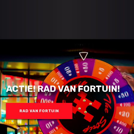
ACTIE!
RAD VAN FORTUIN!
RAD VAN FORTUIN